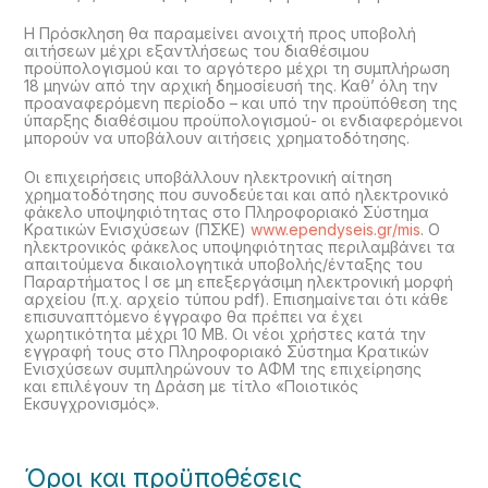
Η Πρόσκληση θα παραμείνει ανοιχτή προς υποβολή
αιτήσεων μέχρι εξαντλήσεως του διαθέσιμου
προϋπολογισμού και το αργότερο μέχρι τη συμπλήρωση
18 μηνών από την αρχική δημοσίευσή της. Καθ’ όλη την
προαναφερόμενη περίοδο – και υπό την προϋπόθεση της
ύπαρξης διαθέσιμου προϋπολογισμού- οι ενδιαφερόμενοι
μπορούν να υποβάλουν αιτήσεις χρηματοδότησης.
Οι επιχειρήσεις υποβάλλουν ηλεκτρονική αίτηση
χρηματοδότησης που συνοδεύεται και από ηλεκτρονικό
φάκελο υποψηφιότητας στο Πληροφοριακό Σύστημα
Κρατικών Ενισχύσεων (ΠΣΚΕ)
www.ependyseis.gr/mis
. Ο
ηλεκτρονικός φάκελος υποψηφιότητας περιλαμβάνει τα
απαιτούμενα δικαιολογητικά υποβολής/ένταξης του
Παραρτήματος Ι σε μη επεξεργάσιμη ηλεκτρονική μορφή
αρχείου (π.χ. αρχείο τύπου pdf). Επισημαίνεται ότι κάθε
επισυναπτόμενο έγγραφο θα πρέπει να έχει
χωρητικότητα μέχρι 10 ΜB. Οι νέοι χρήστες κατά την
εγγραφή τους στο Πληροφοριακό Σύστημα Κρατικών
Ενισχύσεων συμπληρώνουν το ΑΦΜ της επιχείρησης
και επιλέγουν τη Δράση με τίτλο «Ποιοτικός
Εκσυγχρονισμός».
Όροι και προϋποθέσεις