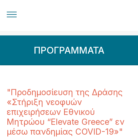
ΠΡΟΓΡΑΜΜΑΤΑ
"Προδημοσίευση της Δράσης
«Στήριξη νεοφυών
επιχειρήσεων Εθνικού
Μητρώου “Elevate Greece” εν
μέσω πανδημίας COVID-19»"