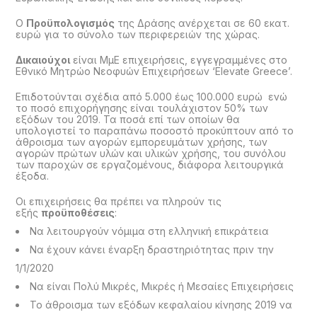
O
Προϋπολογισμός
της Δράσης ανέρχεται σε 60 εκατ.
ευρώ για το σύνολο των περιφερειών της χώρας.
Δικαιούχοι
είναι ΜμΕ επιχειρήσεις, εγγεγραμμένες στο
Εθνικό Μητρώο Νεοφυών Επιχειρήσεων ‘Elevate Greece’.
Επιδοτούνται σχέδια από 5.000 έως 100.000 ευρώ ενώ
το ποσό επιχορήγησης είναι τουλάχιστον 50% των
εξόδων του 2019. Τα ποσά επί των οποίων θα
υπολογιστεί το παραπάνω ποσοστό προκύπτουν από το
άθροισμα των αγορών εμπορευμάτων χρήσης, των
αγορών πρώτων υλών και υλικών χρήσης, του συνόλου
των παροχών σε εργαζομένους, διάφορα λειτουργικά
έξοδα.
Οι επιχειρήσεις θα πρέπει να πληρούν τις
εξής
προϋποθέσεις
:
Να λειτουργούν νόμιμα στη ελληνική επικράτεια
Να έχουν κάνει έναρξη δραστηριότητας πριν την
1/1/2020
Να είναι Πολύ Μικρές, Μικρές ή Μεσαίες Επιχειρήσεις
Το άθροισμα των εξόδων κεφαλαίου κίνησης 2019 να