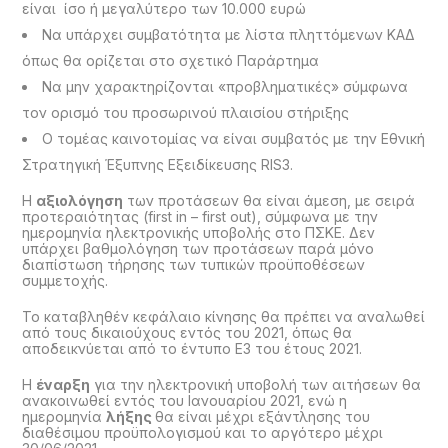
είναι ίσο ή μεγαλύτερο των 10.000 ευρώ
Να υπάρχει συμβατότητα με λίστα πληττόμενων ΚΑΔ
όπως θα ορίζεται στο σχετικό Παράρτημα
Να μην χαρακτηρίζονται «προβληματικές» σύμφωνα
τον ορισμό του προσωρινού πλαισίου στήριξης
Ο τομέας καινοτομίας να είναι συμβατός με την Εθνική
Στρατηγική Έξυπνης Εξειδίκευσης RIS3.
Η
αξιολόγηση
των προτάσεων θα είναι άμεση, με σειρά
προτεραιότητας (first in – first out), σύμφωνα με την
ημερομηνία ηλεκτρονικής υποβολής στο ΠΣΚΕ. Δεν
υπάρχει βαθμολόγηση των προτάσεων παρά μόνο
διαπίστωση τήρησης των τυπικών προϋποθέσεων
συμμετοχής.
Το καταβληθέν κεφάλαιο κίνησης θα πρέπει να αναλωθεί
από τους δικαιούχους εντός του 2021, όπως θα
αποδεικνύεται από το έντυπο Ε3 του έτους 2021.
Η
έναρξη
για την ηλεκτρονική υποβολή των αιτήσεων θα
ανακοινωθεί εντός του Ιανουαρίου 2021, ενώ η
ημερομηνία
λήξης
θα είναι μέχρι εξάντλησης του
διαθέσιμου προϋπολογισμού και το αργότερο μέχρι